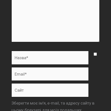
Назва*
Email*
Сайт
Зберегти моє ім'я, e-mail, та адресу сайту в
цьому браузері для моїх подальших