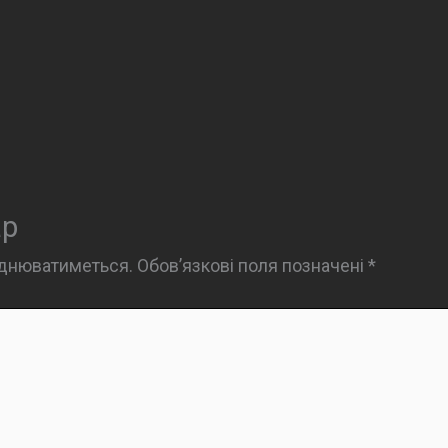
ар
юднюватиметься.
Обов’язкові поля позначені
*