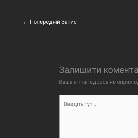
←
Попередній Запис
Залишити комент
Ваша e-mail адреса не оприл
Введіть
тут...