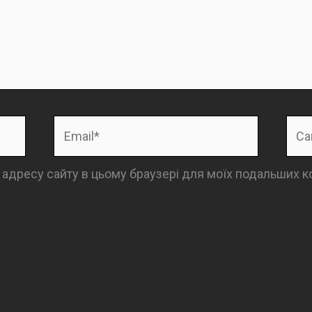
Email*
Сай
та адресу сайту в цьому браузері для моїх подальших к