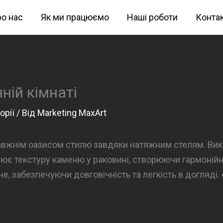
о нас
Як ми працюємо
Наші роботи
Конта
ній кімнаті
орії
/ Від
Marketing MaxArt
равжнім оазисом стилю завдяки натяжним стелям. Ви
ює текстуру каменю у раковині, створюючи гармонійн
не, забезпечуючи довговічність та легкість в догляді.