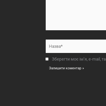
Назва*
Зберегти моє ім'я, e-mail, 