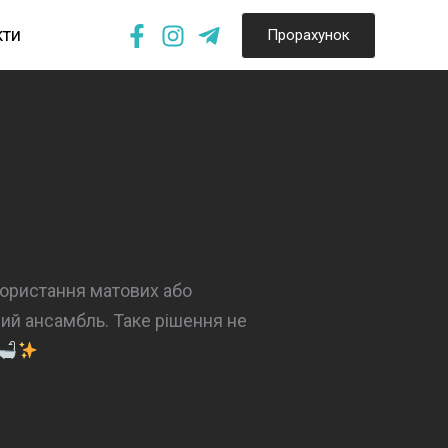
кти
Прорахунок
користання матових або
ий ансамбль. Таке рішення не