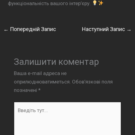
функціональність вашого інтер’єру.
←
Попередній Запис
Наступний Запис
→
Залишити коментар
Ваша e-mail адреса не
оприлюднюватиметься.
Обов’язкові поля
позначені
*
Введіть
тут...