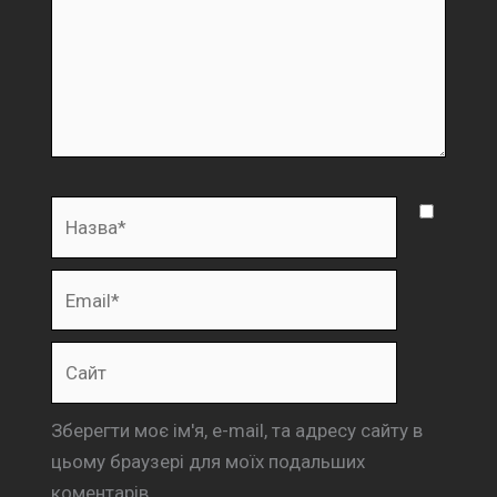
Назва*
Email*
Сайт
Зберегти моє ім'я, e-mail, та адресу сайту в
цьому браузері для моїх подальших
коментарів.