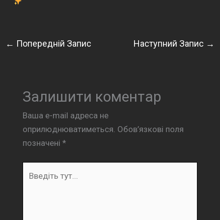
←
Попередній Запис
Наступний Запис
→
Залишити коментар
Ваша e-mail адреса не
оприлюднюватиметься.
Обов’язкові поля
позначені
*
Введіть
тут...