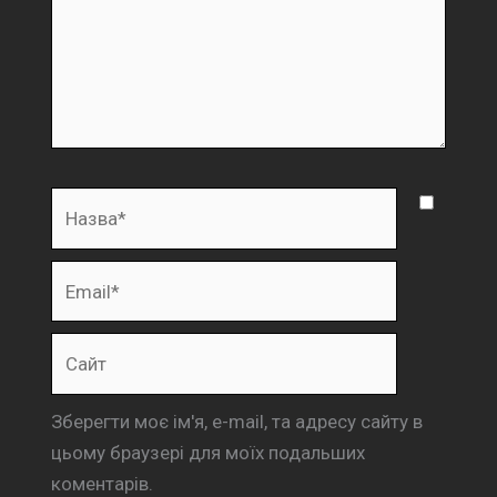
Назва*
Email*
Сайт
Зберегти моє ім'я, e-mail, та адресу сайту в
цьому браузері для моїх подальших
коментарів.