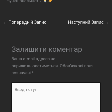
функціональність.
←
Попередній Запис
Наступний Запис
→
Залишити коментар
Ваша e-mail адреса не
оприлюднюватиметься.
Обов’язкові поля
позначені
*
Введіть
тут...