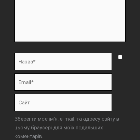
Назва*
Email*
Сайт
Зберегти моє ім'я, e-mail, та адресу сайту в
цьому браузері для моїх подальших
коментарів.