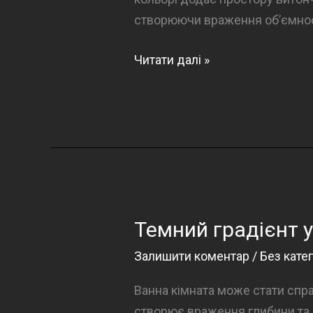
створюючи враження об’ємност
Темна
Читати далі »
елегантність
у
ванній
кімнаті
Темний градієнт у
Залишити коментар
/
Без катег
Ванна кімната може стати спра
створює враження глибини та 