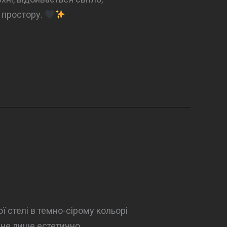
 простору.
 стелі в темно-сірому кольорі
 не лише естетично