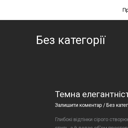
Перейти
Пр
до
вмісту
Без категорії
Темна елегантніст
Залишити коментар
/
Без катег
Глибокі відтінки сірого створ
стиль, а й додає об’єм простор