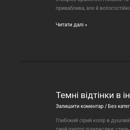
приваблива, але й вологостійк
Темний
Читати далі »
градієнт
у
ванній
кімнаті
Темні відтінки в і
Залишити коментар
/
Без катег
Глибокий сірий колір в душові
такій палітрі підкреслює стил