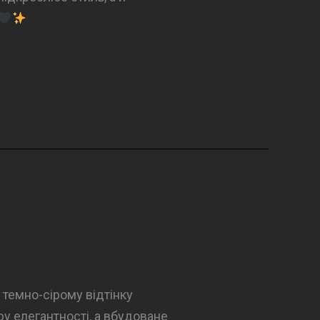
 темно-сірому відтінку
ру елегантності, а вбудоване