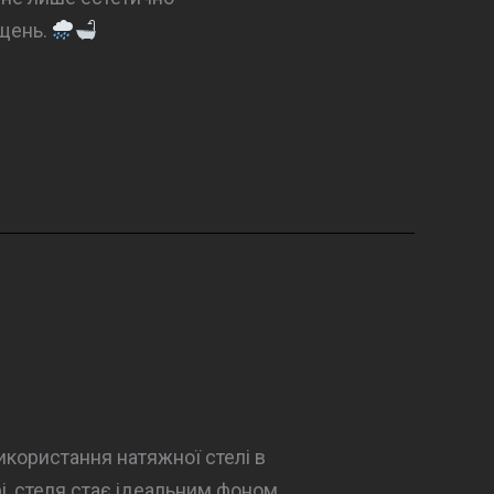
іщень.
икористання натяжної стелі в
рі, стеля стає ідеальним фоном