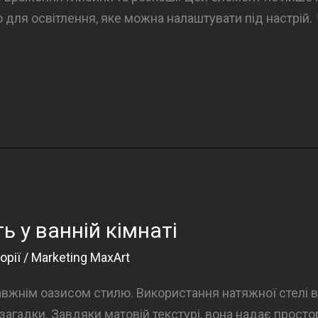
 для освітлення, яке можна налаштувати під настрій.
ь у ванній кімнаті
орії
/
Marketing MaxArt
вжнім оазисом стилю. Використання натяжної стелі в
агадки. Завдяки матовій текстурі, вона надає просто