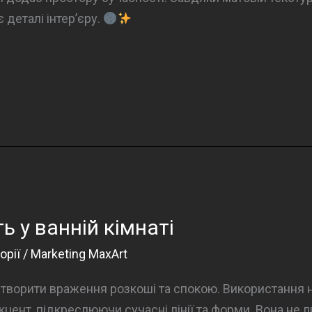
 деталі інтер’єру.
ь у ванній кімнаті
орії
/
Marketing MaxArt
 створити враження розкоші та спокою. Використання на
цент, підкреслюючи сучасні лінії та форми. Вона не 