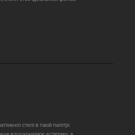
тяжної стелі в такій палітрі
лише вдосконалює естетику, а