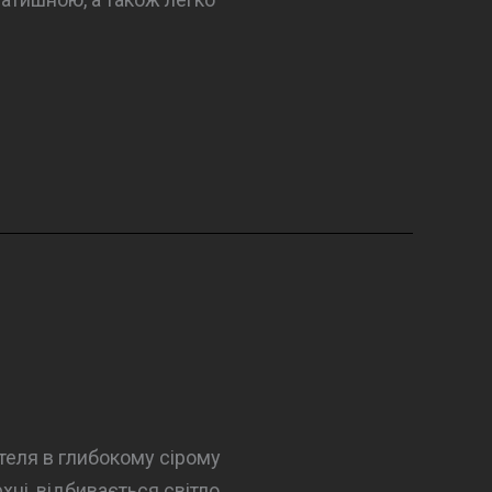
стеля в глибокому сірому
ні, відбивається світло,