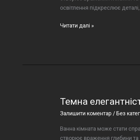
освітлення підкреслює деталі
Темна
Читати далі »
елегантність
у
ванній
кімнаті
Темна елегантніст
Залишити коментар
/
Без катег
Ванна кімната може стати спр
створює враження глибини та р