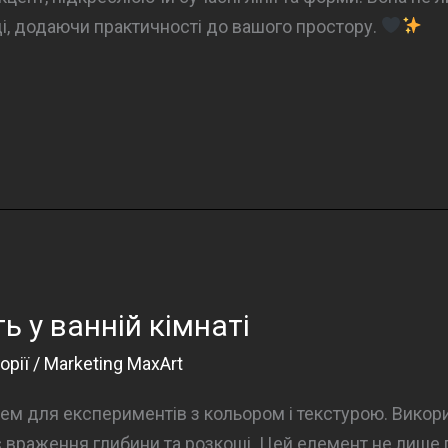
ді, додаючи практичності до вашого простору.
ь у ванній кімнаті
орії
/
Marketing MaxArt
ем для експериментів з кольором і текстурою. Викори
 враження глибини та розкоші. Цей елемент не лише 