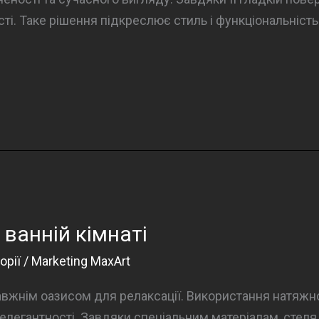
і. Таке рішення підкреслює стиль і функціональність
 ванній кімнаті
орії
/
Marketing MaxArt
вжнім оазисом для релаксації. Використання натяжної
елегантності. Завдяки спеціальним матеріалам, стеля