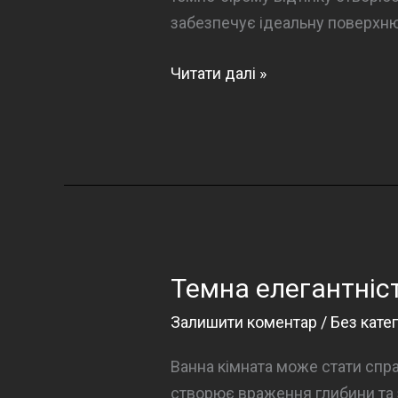
забезпечує ідеальну поверхню
Темна
Читати далі »
елегантність
у
ванній
кімнаті
Темна елегантніст
Залишити коментар
/
Без катег
Ванна кімната може стати спра
створює враження глибини та з