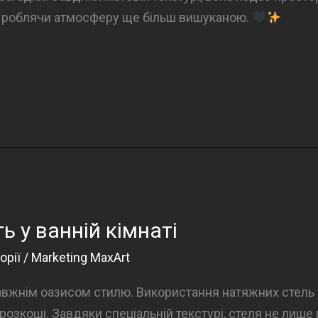
, роблячи атмосферу ще більш вишуканою.
ь у ванній кімнаті
орії
/
Marketing MaxArt
авжнім оазисом стилю. Використання натяжних стель у
озкоші. Завдяки спеціальній текстурі, стеля не лише п