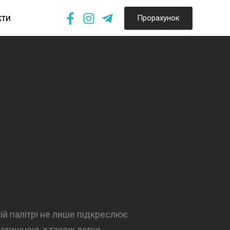
кти
Прорахунок
ій палітрі не лише підкреслює
 затишною, а також легко