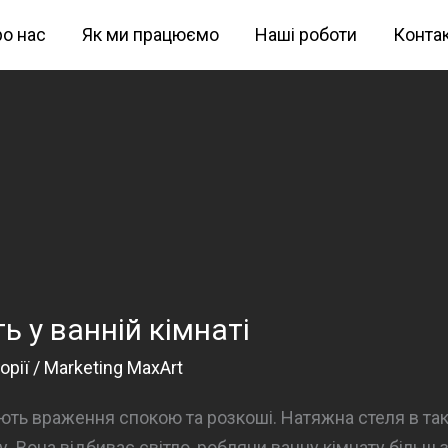
о нас
Як ми працюємо
Наші роботи
Конта
ь у ванній кімнаті
орії
/
Marketing MaxArt
юють враження спокою та розкоші. Натяжна стеля в так
у. Вона відбиває світло, роблячи ванну кімнату більш