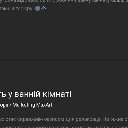
ами інтер’єру.
ь у ванній кімнаті
орії
/
Marketing MaxArt
ках стає справжнім оазисом для релаксації. Натяжна 
ності та сучасного вигляду. Завдяки її гладкій поверх