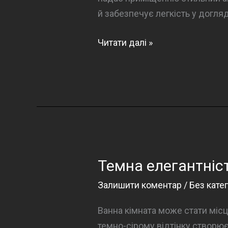
й забезпечує легкість у догля
Темна
Читати далі »
елегантність
у
ванній
кімнаті
Темна елегантніст
Залишити коментар
/
Без катег
Ванна кімната може стати місц
темно-сірому відтінку створює