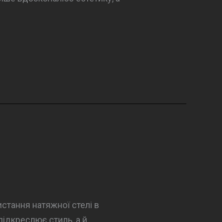
стання натяжної стелі в
підкреслює стиль, а й