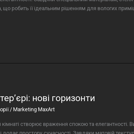
а, що робить її ідеальним рішенням для вологих прим
нтер’єрі: нові горизонти
орії
/
Marketing MaxArt
й кімнаті створює враження спокою та елегантності. В
ь і додає простору сучасності. Завдяки матовій тексту