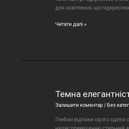
для освітлення, що підкреслює
Темні
Читати далі »
відтінки
в
інтер’єрі:
нові
горизонти
Темна елегантніст
Залишити коментар
/
Без катег
Глибокі відтінки сірого здатні
надає приміщенню стильний ак