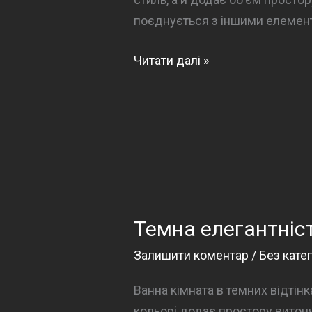
поєднується з іншими елемент
Темна
Читати далі »
елегантність
у
ванній
кімнаті
Темна елегантніст
Залишити коментар
/
Без катег
Ванна кімната в темних відтін
кольорі додає простору витонче