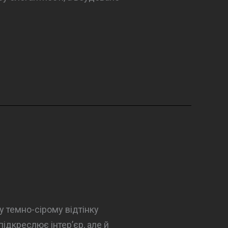
 темно-сірому відтінку
ідкреслює інтер’єр, але й