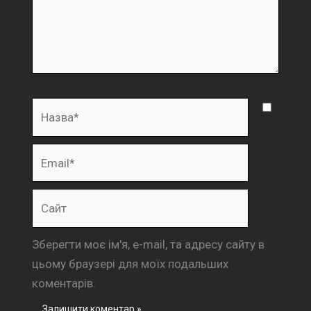
Назва*
Email*
Сайт
Зберегти моє ім'я, e-mail, та адресу сайту в
цьому браузері для моїх подальших
коментарів.