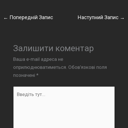
←
Попередній Запис
Наступний Запис
→
Залишити коментар
Ваша e-mail адреса не
оприлюднюватиметься.
Обов’язкові поля
позначені
*
Введіть
тут...