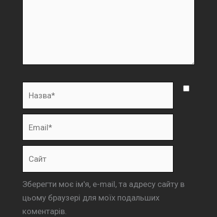
Назва*
Email*
Сайт
Зберегти моє ім'я, e-mail, та адресу сайту в
цьому браузері для моїх подальших
коментарів.