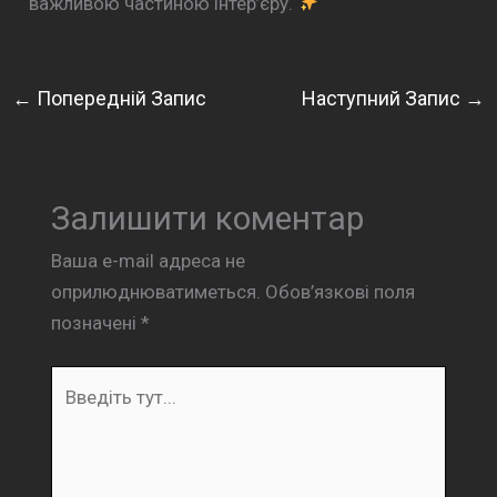
важливою частиною інтер’єру.
←
Попередній Запис
Наступний Запис
→
Залишити коментар
Ваша e-mail адреса не
оприлюднюватиметься.
Обов’язкові поля
позначені
*
Введіть
тут...