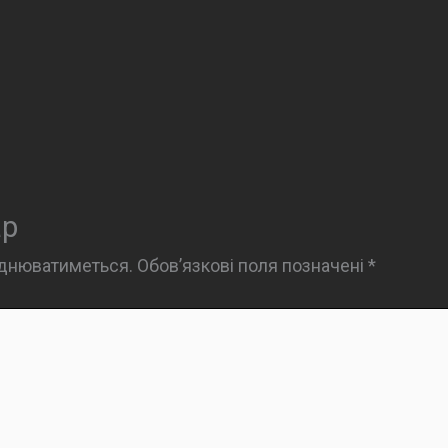
ар
юднюватиметься.
Обов’язкові поля позначені
*