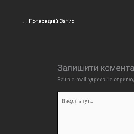
←
Попередній Запис
Залишити комент
Ваша e-mail адреса не оприл
Введіть
тут...