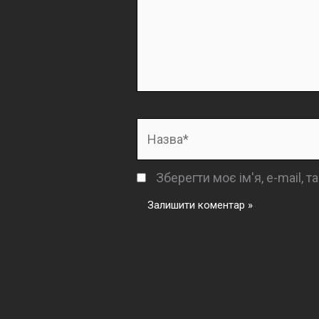
Назва*
Зберегти моє ім'я, e-mail, 