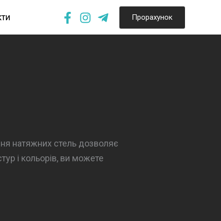
кти
Прорахунок
ння натяжних стель дозволяє
тур і кольорів, ви можете