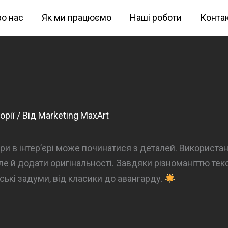
о нас
Як ми працюємо
Наші роботи
Конта
орії
/ Від
Marketing MaxArt
ри в інтер’єрі може починатися з деталей. Використа
ле й додати оригінальності. Завдяки різноманіттю текс
ські задуми, від класики до авангарду.