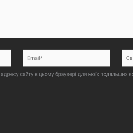
Email*
Сай
та адресу сайту в цьому браузері для моїх подальших к