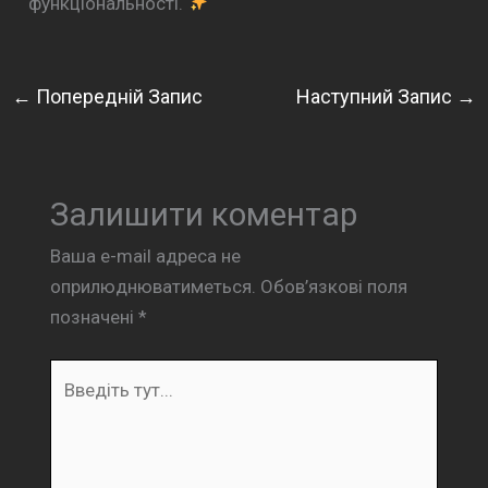
функціональності.
←
Попередній Запис
Наступний Запис
→
Залишити коментар
Ваша e-mail адреса не
оприлюднюватиметься.
Обов’язкові поля
позначені
*
Введіть
тут...