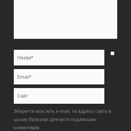
Назва*
Email*
Сайт
Зберегти моє ім'я, e-mail, та адресу сайту в
цьому браузері для моїх подальших
коментарів.