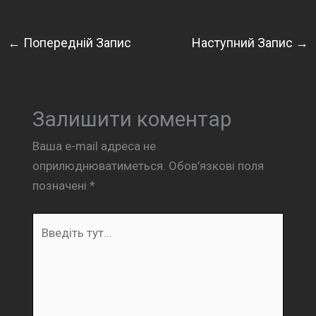
←
Попередній Запис
Наступний Запис
→
Залишити коментар
Ваша e-mail адреса не
оприлюднюватиметься.
Обов’язкові поля
позначені
*
Введіть
тут...