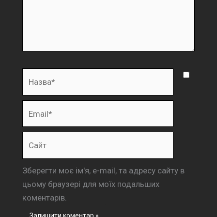
Назва*
Email*
Сайт
Зберегти моє ім'я, e-mail, та адресу сайту в
цьому браузері для моїх подальших
коментарів.