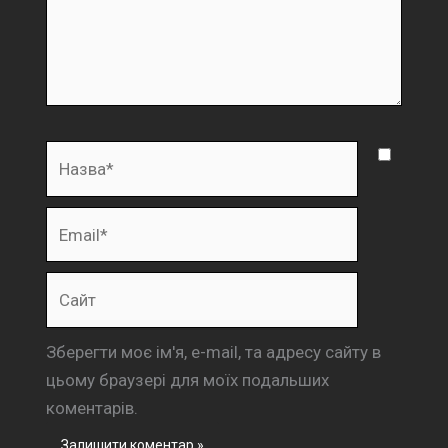
Назва*
Email*
Сайт
Зберегти моє ім'я, e-mail, та адресу сайту в
цьому браузері для моїх подальших
коментарів.