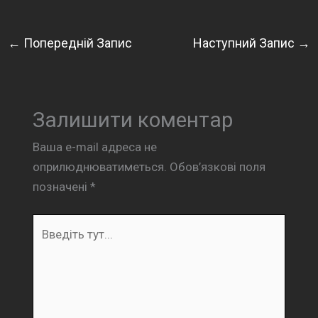
←
Попередній Запис
Наступний Запис
→
Залишити коментар
Ваша e-mail адреса не
оприлюднюватиметься.
Обов’язкові поля
позначені
*
Введіть
тут...