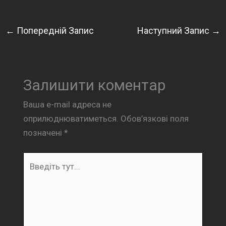
←
Попередній Запис
Наступний Запис
→
Залишити коментар
Ваша e-mail адреса не
оприлюднюватиметься.
Обов’язкові поля
позначені
*
Введіть
тут...