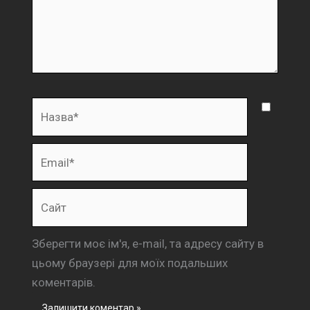
Назва*
Email*
Сайт
Зберегти моє ім'я, e-mail, та адресу сайту в
цьому браузері для моїх подальших
коментарів.