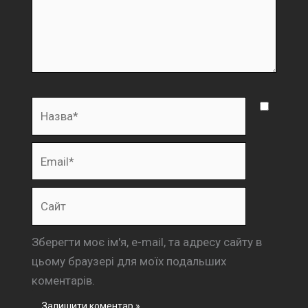
Назва*
Email*
Сайт
Зберегти моє ім'я, e-mail, та адресу сайту в
цьому браузері для моїх подальших
коментарів.