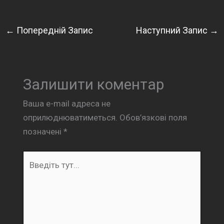
←
Попередній Запис
Наступний Запис
→
Залишити коментар
Ваша e-mail адреса не
оприлюднюватиметься.
Обов’язкові поля
позначені
*
Введіть
тут...