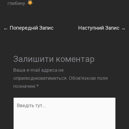
глибину.
←
Попередній Запис
Наступний Запис
→
Залишити коментар
Ваша e-mail адреса не
оприлюднюватиметься.
Обов’язкові поля
позначені
*
Введіть
тут...