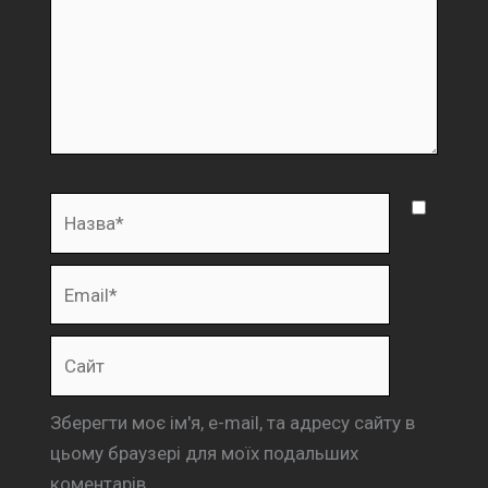
Назва*
Email*
Сайт
Зберегти моє ім'я, e-mail, та адресу сайту в
цьому браузері для моїх подальших
коментарів.