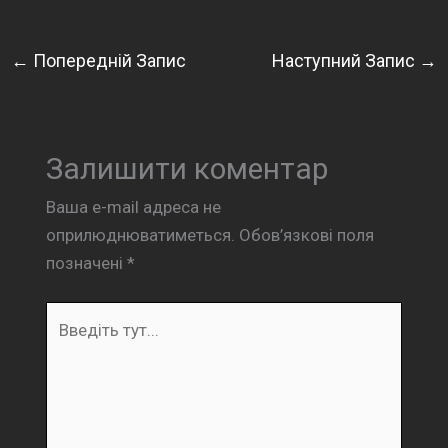
←
Попередній Запис
Наступний Запис
→
Залишити коментар
Ваша e-mail адреса не
оприлюднюватиметься.
Обов’язкові поля
позначені
*
Введіть
тут...