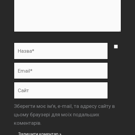
Назва*
Email*
Сайт
Зберегти моє ім'я, e-mail, та адресу сайту в
цьому браузері для моїх подальших
коментарів.