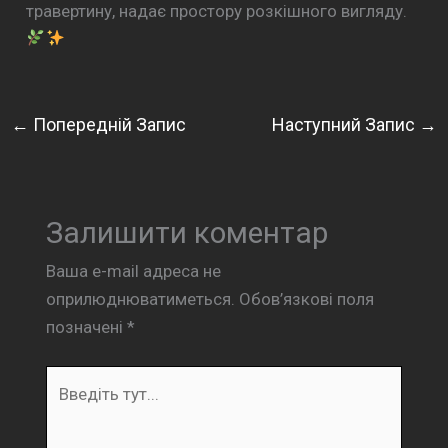
травертину, надає простору розкішного вигляду.
←
Попередній Запис
Наступний Запис
→
Залишити коментар
Ваша e-mail адреса не
оприлюднюватиметься.
Обов’язкові поля
позначені
*
Введіть
тут...