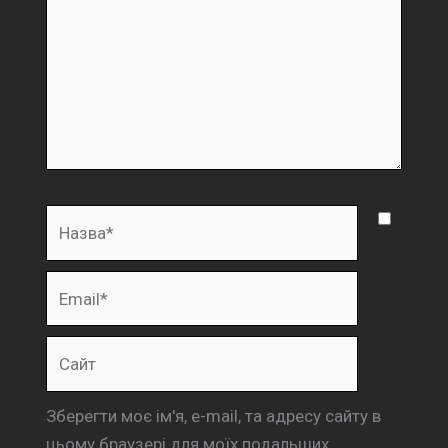
Назва*
Email*
Сайт
Зберегти моє ім'я, e-mail, та адресу сайту в
цьому браузері для моїх подальших