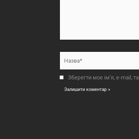
Назва*
Зберегти моє ім'я, e-mail, 