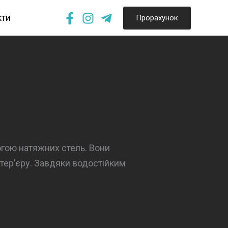
кти
Прорахунок
огою натяжних стель. Вони
нтер’єру. Завдяки водостійким