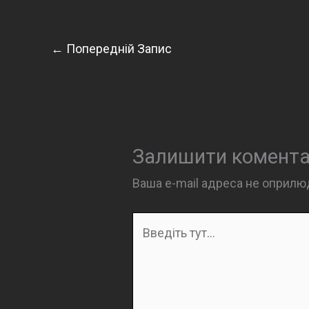
←
Попередній Запис
Залишити комент
Ваша e-mail адреса не оприл
Введіть
тут...