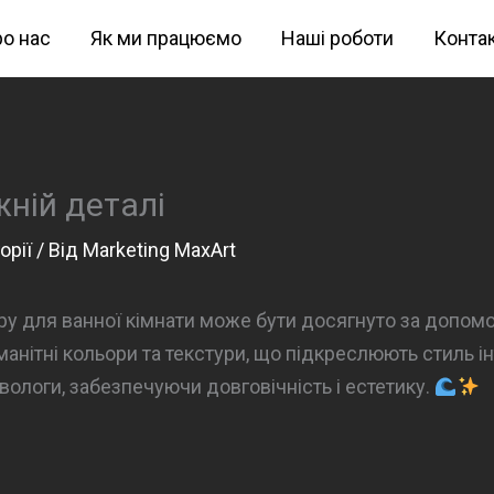
о нас
Як ми працюємо
Наші роботи
Конта
жній деталі
орії
/ Від
Marketing MaxArt
ру для ванної кімнати може бути досягнуто за допом
анітні кольори та текстури, що підкреслюють стиль і
о вологи, забезпечуючи довговічність і естетику.