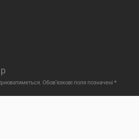
ар
юднюватиметься.
Обов’язкові поля позначені
*