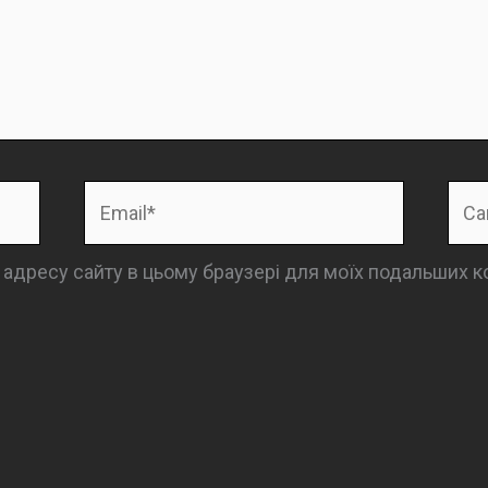
Email*
Сай
та адресу сайту в цьому браузері для моїх подальших к