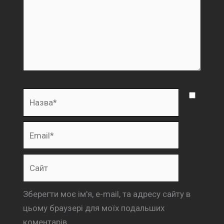
Назва*
Email*
Сайт
Зберегти моє ім'я, e-mail, та адресу сайту в
цьому браузері для моїх подальших
коментарів.