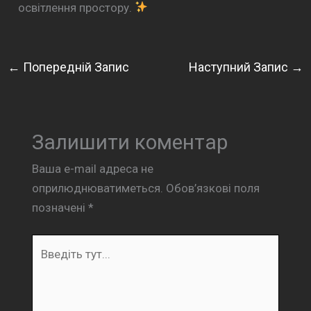
освітлення простору.
←
Попередній Запис
Наступний Запис
→
Залишити коментар
Ваша e-mail адреса не
оприлюднюватиметься.
Обов’язкові поля
позначені
*
Введіть
тут...