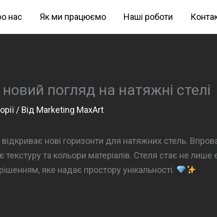
о нас
Як ми працюємо
Наші роботи
Конта
: новий погляд на натяжні стелі
орії
/ Від
Marketing MaxArt
й відкриває нові горизонти для натяжних стель. Впро
 текстуру та кольори матеріалів. Стеля стає не лише 
рішенням, яке надає простору унікальності.