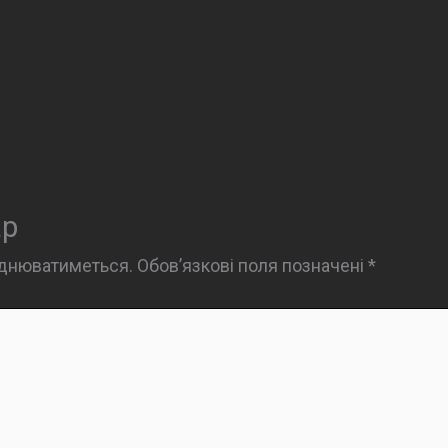
ар
юднюватиметься.
Обов’язкові поля позначені
*