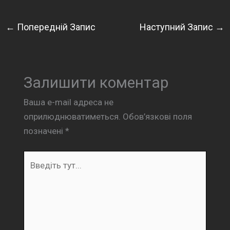
←
Попередній Запис
Наступний Запис
→
Залишити коментар
Ваша e-mail адреса не
оприлюднюватиметься.
Обов’язкові поля
позначені
*
Введіть
тут...