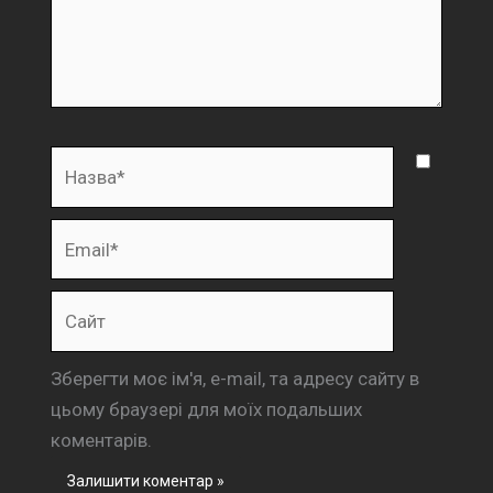
Назва*
Email*
Сайт
Зберегти моє ім'я, e-mail, та адресу сайту в
цьому браузері для моїх подальших
коментарів.