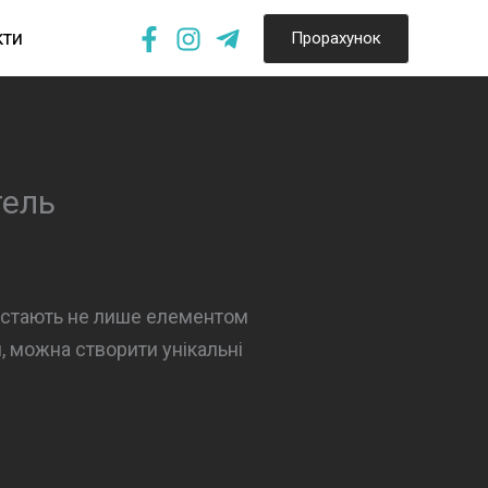
кти
Прорахунок
тель
кі стають не лише елементом
, можна створити унікальні