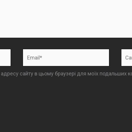
Email*
Сай
та адресу сайту в цьому браузері для моїх подальших к