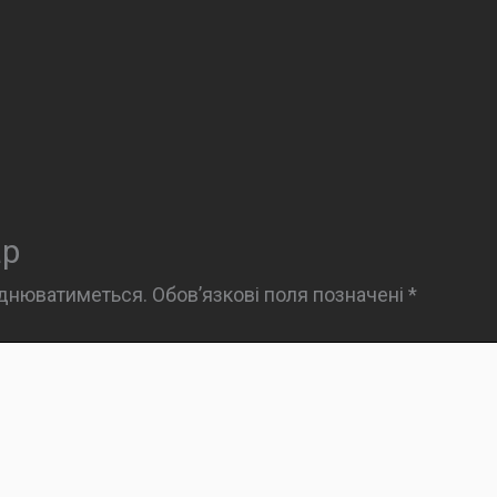
ар
юднюватиметься.
Обов’язкові поля позначені
*