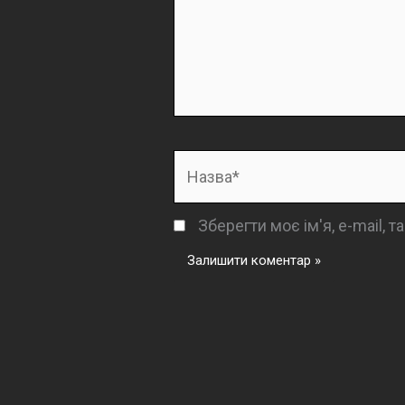
Назва*
Зберегти моє ім'я, e-mail, 