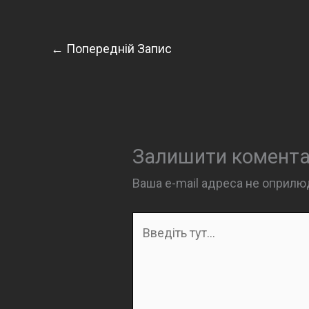
←
Попередній Запис
Залишити комент
Ваша e-mail адреса не оприл
Введіть
тут...