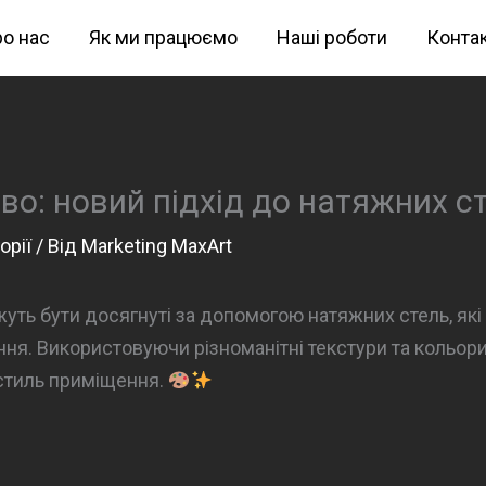
о нас
Як ми працюємо
Наші роботи
Конта
во: новий підхід до натяжних с
орії
/ Від
Marketing MaxArt
ожуть бути досягнуті за допомогою натяжних стель, я
ня. Використовуючи різноманітні текстури та кольори
стиль приміщення.