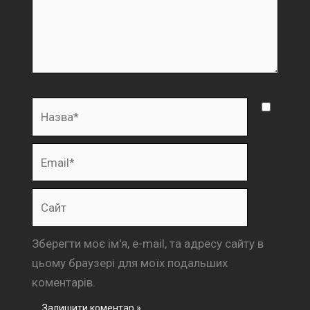
Назва*
Email*
Сайт
Зберегти моє ім'я, e-mail, та адресу сайту в
цьому браузері для моїх подальших
коментарів.