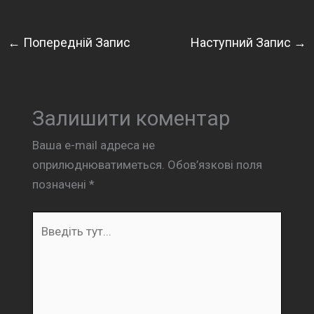
←
Попередній Запис
Наступний Запис
→
Залишити коментар
Ваша e-mail адреса не
оприлюднюватиметься.
Обов’язкові поля
позначені
*
Введіть
тут...