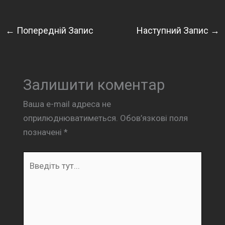
←
Попередній Запис
Наступний Запис
→
Залишити коментар
Ваша e-mail адреса не
оприлюднюватиметься.
Обов’язкові поля
позначені
*
Введіть
тут...