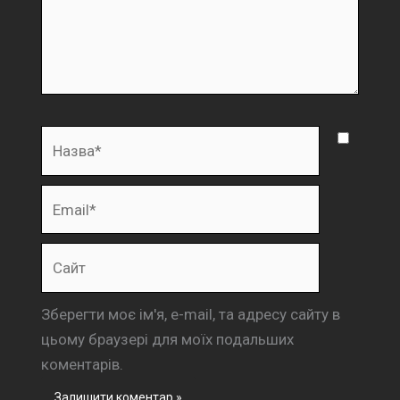
Назва*
Email*
Сайт
Зберегти моє ім'я, e-mail, та адресу сайту в
цьому браузері для моїх подальших
коментарів.