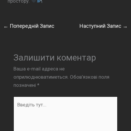
простору.
←
Попередній Запис
Наступний Запис
→
Залишити коментар
Ваша e-mail адреса не
оприлюднюватиметься.
Обов’язкові поля
позначені
*
Введіть
тут...