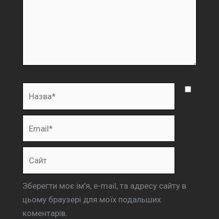
Назва*
Email*
Сайт
Зберегти моє ім'я, e-mail, та адресу сайту в
цьому браузері для моїх подальших
коментарів.