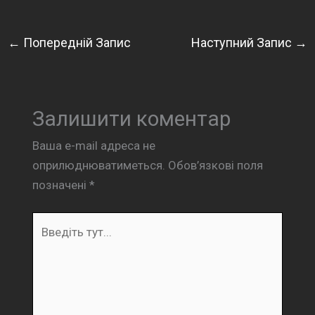
←
Попередній Запис
Наступний Запис
→
Залишити коментар
Ваша e-mail адреса не
оприлюднюватиметься.
Обов’язкові поля
позначені
*
Введіть
тут...