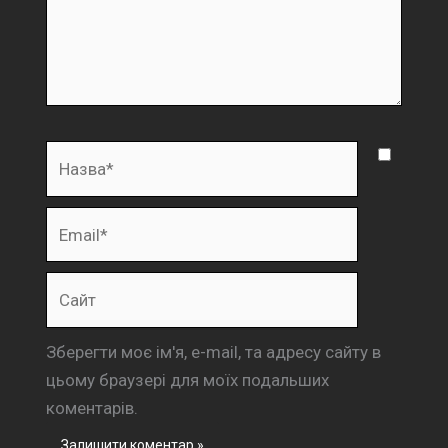
Назва*
Email*
Сайт
Зберегти моє ім'я, e-mail, та адресу сайту в
цьому браузері для моїх подальших
коментарів.