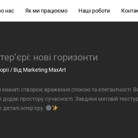
о нас
Як ми працюємо
Наші роботи
Конта
нтер’єрі: нові горизонти
орії
/ Від
Marketing MaxArt
й кімнаті створює враження спокою та елегантності. В
ь і додає простору сучасності. Завдяки матовій тексту
 деталі інтер’єру.