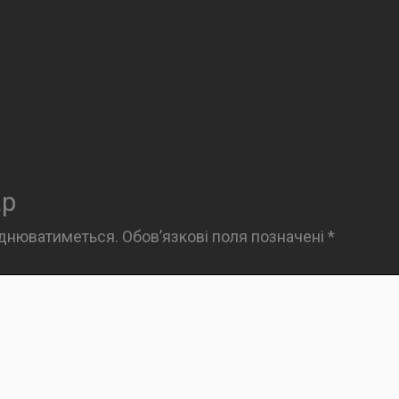
ар
юднюватиметься.
Обов’язкові поля позначені
*