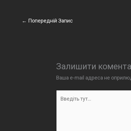
←
Попередній Запис
Залишити комент
Ваша e-mail адреса не оприл
Введіть
тут...