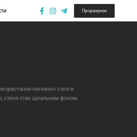
кти
Прорахунок
икористання натяжної стелі в
рі, стеля стає ідеальним фоном