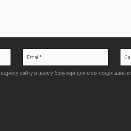
Email*
Сай
та адресу сайту в цьому браузері для моїх подальших к