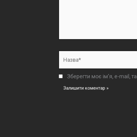
Назва*
Зберегти моє ім'я, e-mail, 