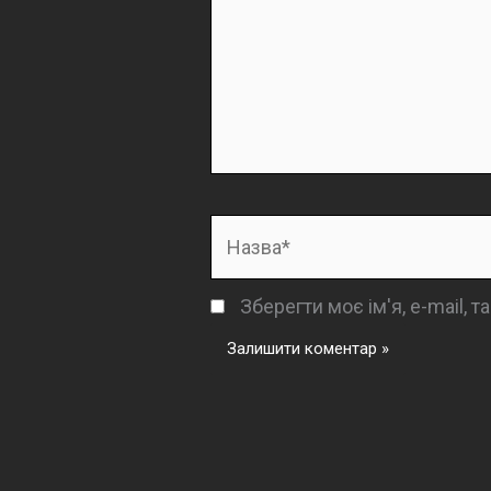
Назва*
Зберегти моє ім'я, e-mail, 