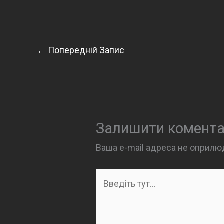
←
Попередній Запис
Залишити комент
Ваша e-mail адреса не оприл
Введіть
тут...