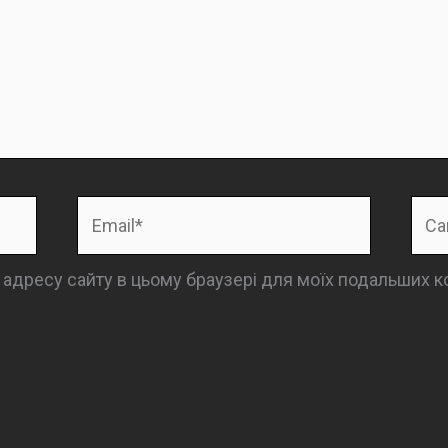
Email*
Сай
та адресу сайту в цьому браузері для моїх подальших к