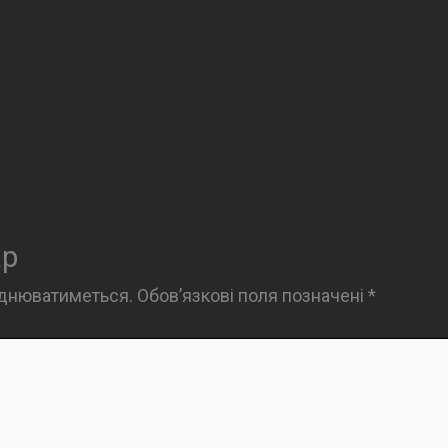
ар
юднюватиметься.
Обов’язкові поля позначені
*