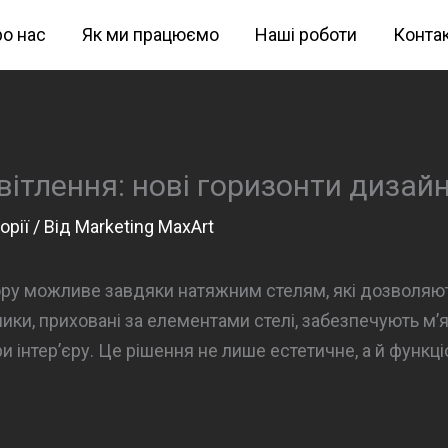
о нас
Як ми працюємо
Наші роботи
Конта
ітлення: нові горизонти дизай
орії
/ Від
Marketing MaxArt
ру можливе завдяки натяжним стелям, які дозволяют
ики, приховані за елементами стелі, забезпечують м’як
и інтер’єру. Це рішення не лише естетичне, а й функц