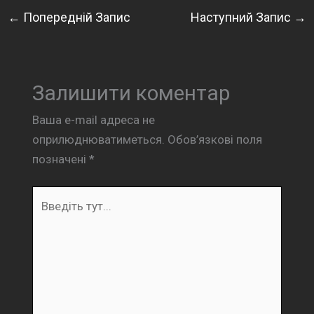
←
Попередній Запис
Наступний Запис
→
Залишити коментар
Ваша e-mail адреса не
оприлюднюватиметься.
Обов’язкові поля
позначені
*
Введіть
тут...