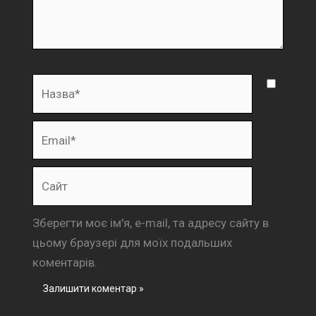
Назва*
Email*
Сайт
Зберегти моє ім'я, e-mail, та адресу сайту в
цьому браузері для моїх подальших
коментарів.