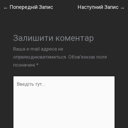
←
Попередній Запис
Наступний Запис
→
Залишити коментар
Ваша e-mail адреса не
оприлюднюватиметься.
Обов’язкові поля
позначені
*
Введіть
тут...