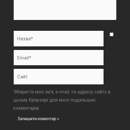
Назва*
Email*
Сайт
Зберегти моє ім'я, e-mail, та адресу сайту в
цьому браузері для моїх подальших
коментарів.