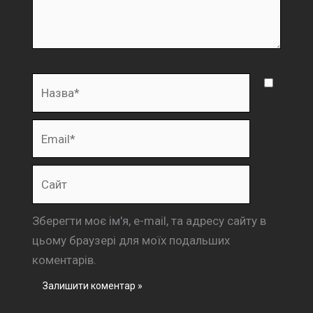
Назва*
Email*
Сайт
Зберегти моє ім'я, e-mail, та адресу сайту в
цьому браузері для моїх подальших
коментарів.