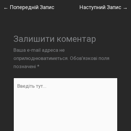
←
Попередній Запис
Наступний Запис
→
Залишити коментар
Ваша e-mail адреса не
оприлюднюватиметься.
Обов’язкові поля
позначені
*
Введіть
тут...